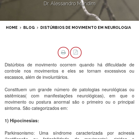
Dr. Alessandro Mundim
Close Appointment form
HOME
BLOG
DISTÚRBIOS DE MOVIMENTO EM NEUROLOGIA
Distúrbios de movimento ocorrem quando há dificuldade de
controle nos movimentos e eles se tornam excessivos ou
escassos, além de involuntários.
Constituem um grande número de patologias neurológicas ou
sistêmicas( com manifestações neurológicas), em que o
movimento ou postura anormal são o primeiro ou o principal
sintoma. São categorizados em:
1) Hipocinesias:
Parkinsonismo: Uma síndrome caracterizada por acinesia