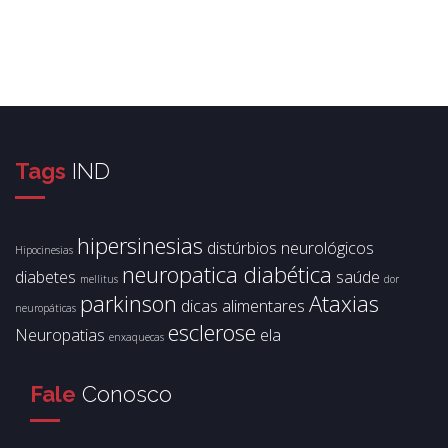
Tags
IND
hipersinesias
distúrbios neurológicos
Hipocinesias
neuropatica diabética
diabetes
saúde
mellitus
dor
parkinson
Ataxias
dicas alimentares
neuropáticas
esclerose
Neuropatias
ela
enxaquecas
Fale
Conosco