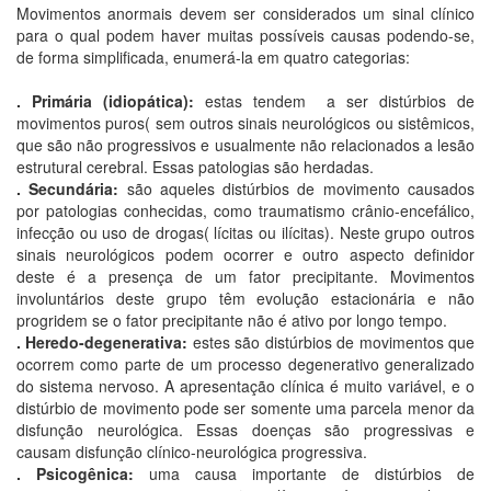
Movimentos anormais devem ser considerados um sinal clínico
para o qual podem haver muitas possíveis causas podendo-se,
de forma simplificada, enumerá-la em quatro categorias:
. Primária (idiopática):
estas tendem a ser distúrbios de
movimentos puros( sem outros sinais neurológicos ou sistêmicos,
que são não progressivos e usualmente não relacionados a lesão
estrutural cerebral. Essas patologias são herdadas.
. Secundária:
são aqueles distúrbios de movimento causados
por patologias conhecidas, como traumatismo crânio-encefálico,
infecção ou uso de drogas( lícitas ou ilícitas). Neste grupo outros
sinais neurológicos podem ocorrer e outro aspecto definidor
deste é a presença de um fator precipitante. Movimentos
involuntários deste grupo têm evolução estacionária e não
progridem se o fator precipitante não é ativo por longo tempo.
. Heredo-degenerativa:
estes são distúrbios de movimentos que
ocorrem como parte de um processo degenerativo generalizado
do sistema nervoso. A apresentação clínica é muito variável, e o
distúrbio de movimento pode ser somente uma parcela menor da
disfunção neurológica. Essas doenças são progressivas e
causam disfunção clínico-neurológica progressiva.
. Psicogênica:
uma causa importante de distúrbios de