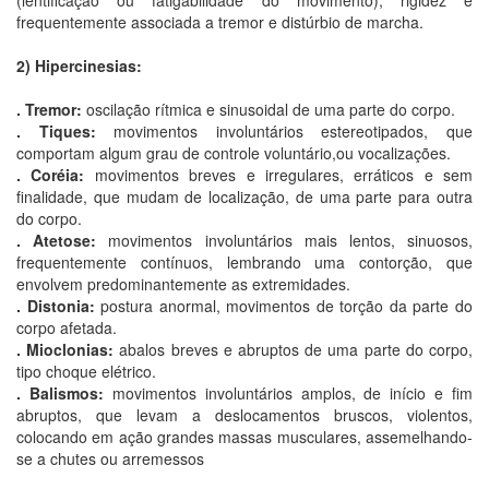
(lentificação ou fatigabilidade do movimento), rigidez e
frequentemente associada a tremor e distúrbio de marcha.
2) Hipercinesias:
. Tremor:
oscilação rítmica e sinusoidal de uma parte do corpo.
. Tiques:
movimentos involuntários estereotipados, que
comportam algum grau de controle voluntário,ou vocalizações.
. Coréia:
movimentos breves e irregulares, erráticos e sem
finalidade, que mudam de localização, de uma parte para outra
do corpo.
. Atetose:
movimentos involuntários mais lentos, sinuosos,
frequentemente contínuos, lembrando uma contorção, que
envolvem predominantemente as extremidades.
. Distonia:
postura anormal, movimentos de torção da parte do
corpo afetada.
. Mioclonias:
abalos breves e abruptos de uma parte do corpo,
tipo choque elétrico.
. Balismos:
movimentos involuntários amplos, de início e fim
abruptos, que levam a deslocamentos bruscos, violentos,
colocando em ação grandes massas musculares, assemelhando-
se a chutes ou arremessos